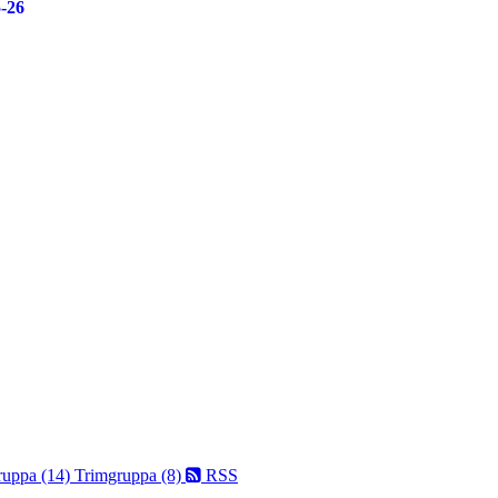
5-26
ruppa (14)
Trimgruppa (8)
RSS