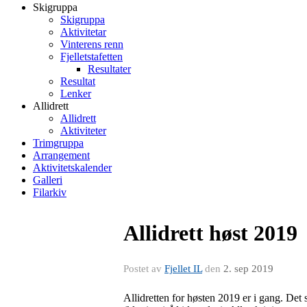
Skigruppa
Skigruppa
Aktivitetar
Vinterens renn
Fjelletstafetten
Resultater
Resultat
Lenker
Allidrett
Allidrett
Aktiviteter
Trimgruppa
Arrangement
Aktivitetskalender
Galleri
Filarkiv
Allidrett høst 2019
Postet av
Fjellet IL
den
2. sep 2019
Allidretten for høsten 2019 er i gang. De