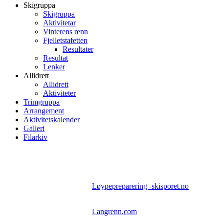
Skigruppa
Skigruppa
Aktivitetar
Vinterens renn
Fjelletstafetten
Resultater
Resultat
Lenker
Allidrett
Allidrett
Aktiviteter
Trimgruppa
Arrangement
Aktivitetskalender
Galleri
Filarkiv
Løypepreparering -skisporet.no
Langrenn.com