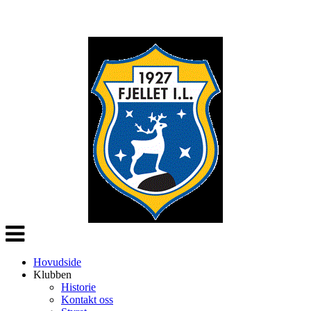
Veksle
navigasjon
Hovudside
Klubben
Historie
Kontakt oss