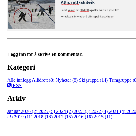
Logg inn for å skrive en kommentar.
Kategori
Alle innlegg
Allidrett (8)
Nyheter (8)
Skigruppa (14)
Trimgruppa (
RSS
Arkiv
Januar 2026 (2)
2025 (5)
2024 (2)
2023 (3)
2022 (4)
2021 (4)
202
(3)
2019 (11)
2018 (16)
2017 (15)
2016 (16)
2015 (11)