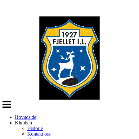
Veksle
navigasjon
Hovudside
Klubben
Historie
Kontakt oss