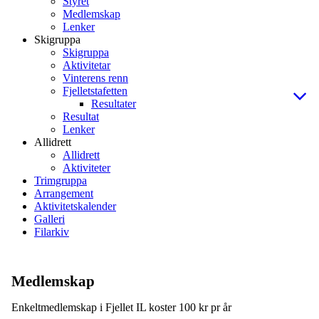
Styret
Medlemskap
Lenker
Skigruppa
Skigruppa
Aktivitetar
Vinterens renn
Fjelletstafetten
Resultater
Resultat
Lenker
Allidrett
Allidrett
Aktiviteter
Trimgruppa
Arrangement
Aktivitetskalender
Galleri
Filarkiv
Medlemskap
Enkeltmedlemskap i Fjellet IL koster 100 kr pr år