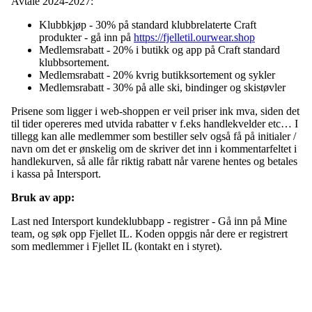
Avtale 2024-2027:
Klubbkjøp - 30% på standard klubbrelaterte Craft
produkter - gå inn på
https://fjelletil.ourwear.shop
Medlemsrabatt - 20% i butikk og app på Craft standard
klubbsortement.
Medlemsrabatt - 20% kvrig butikksortement og sykler
Medlemsrabatt - 30% på alle ski, bindinger og skistøvler
Prisene som ligger i web-shoppen er veil priser ink mva, siden det
til tider opereres med utvida rabatter v f.eks handlekvelder etc… I
tillegg kan alle medlemmer som bestiller selv også få på initialer /
navn om det er ønskelig om de skriver det inn i kommentarfeltet i
handlekurven, så alle får riktig rabatt når varene hentes og betales
i kassa på Intersport.
Bruk av app:
Last ned Intersport kundeklubbapp - registrer - Gå inn på Mine
team, og søk opp Fjellet IL. Koden oppgis når dere er registrert
som medlemmer i Fjellet IL (kontakt en i styret).