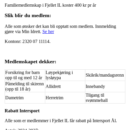
Familiemedlemskap i Fjellet IL koster 400 kr pr år
Slik blir du medlem:
Alle som ønsker det kan bli opptatt som medlem. Innmelding
gjøre via Min Idrett.
Se her
Kontonr: 2320 07 11114.
Medlemskapet dekker:
Forsikring for barn
Løypekjøring i
Skileik/mandagsrenn
opp til og med 12 år
lysløypa
Påmelding til skirenn
Allidrett
Innebandy
(opp til 18 år)
Tilgang til
Dametrim
Herretrim
svømmehall
Rabatt Intersport
Alle som er medlemmer i Fjellet IL får rabatt på Intersport Ål.