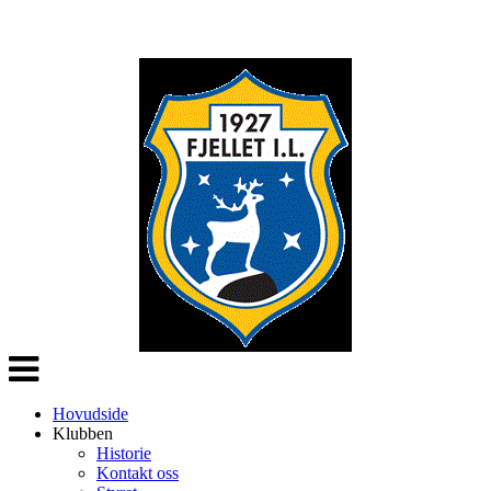
Veksle
navigasjon
Hovudside
Klubben
Historie
Kontakt oss