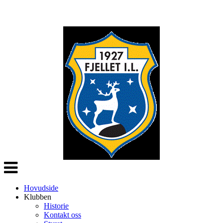
Veksle
navigasjon
Hovudside
Klubben
Historie
Kontakt oss