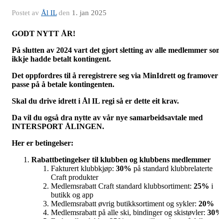
Postet av
Ål IL
den
1. jan 2025
GODT NYTT ÅR!
På slutten av 2024 vart det gjort sletting av alle medlemmer s
ikkje hadde betalt kontingent.
Det oppfordres til å reregistrere seg via MinIdrett og framover
passe på å betale kontingenten.
Skal du drive idrett i Ål IL regi så er dette eit krav.
Da vil du også dra nytte av vår nye samarbeidsavtale med
INTERSPORT ÅLINGEN.
Her er betingelser:
Rabattbetingelser til klubben og klubbens medlemmer
Fakturert klubbkjøp:
30%
på standard klubbrelaterte
Craft produkter
Medlemsrabatt Craft standard klubbsortiment:
25%
i
butikk og app
Medlemsrabatt øvrig butikksortiment og sykler:
20%
Medlemsrabatt på alle ski, bindinger og skistøvler:
30