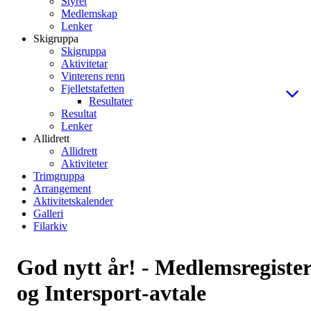
Styret
Medlemskap
Lenker
Skigruppa
Skigruppa
Aktivitetar
Vinterens renn
Fjelletstafetten
Resultater
Resultat
Lenker
Allidrett
Allidrett
Aktiviteter
Trimgruppa
Arrangement
Aktivitetskalender
Galleri
Filarkiv
God nytt år! - Medlemsregiste
og Intersport-avtale