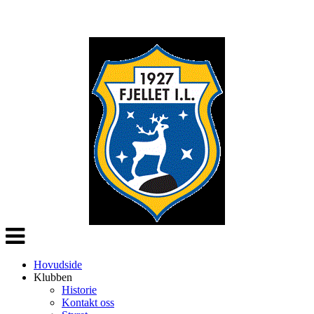
Veksle
navigasjon
Hovudside
Klubben
Historie
Kontakt oss