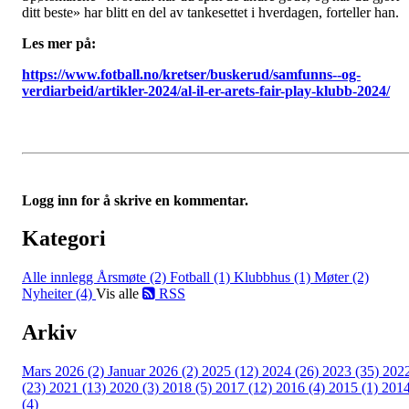
ditt beste» har blitt en del av tankesettet i hverdagen, forteller han.
Les mer på:
https://www.fotball.no/kretser/buskerud/samfunns--og-
verdiarbeid/artikler-2024/al-il-er-arets-fair-play-klubb-2024/
Logg inn for å skrive en kommentar.
Kategori
Alle innlegg
Årsmøte (2)
Fotball (1)
Klubbhus (1)
Møter (2)
Nyheiter (4)
Vis alle
RSS
Arkiv
Mars 2026 (2)
Januar 2026 (2)
2025 (12)
2024 (26)
2023 (35)
202
(23)
2021 (13)
2020 (3)
2018 (5)
2017 (12)
2016 (4)
2015 (1)
201
(4)