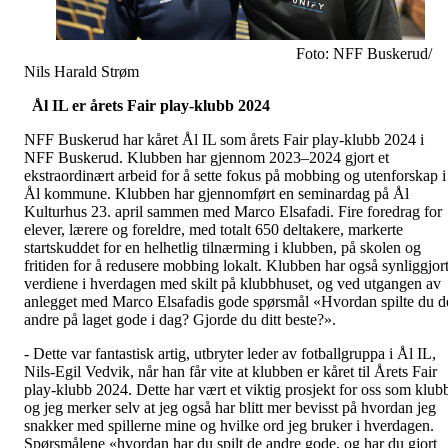
Foto: NFF Buskerud/
Nils Harald Strøm
Ål IL er årets Fair play-klubb 2024
NFF Buskerud har kåret Ål IL som årets Fair play-klubb 2024 i
NFF Buskerud. Klubben har gjennom 2023–2024 gjort et
ekstraordinært arbeid for å sette fokus på mobbing og utenforskap i
Ål kommune. Klubben har gjennomført en seminardag på Ål
Kulturhus 23. april sammen med Marco Elsafadi. Fire foredrag for
elever, lærere og foreldre, med totalt 650 deltakere, markerte
startskuddet for en helhetlig tilnærming i klubben, på skolen og
fritiden for å redusere mobbing lokalt. Klubben har også synliggjor
verdiene i hverdagen med skilt på klubbhuset, og ved utgangen av
anlegget med Marco Elsafadis gode spørsmål «Hvordan spilte du d
andre på laget gode i dag? Gjorde du ditt beste?».
- Dette var fantastisk artig, utbryter leder av fotballgruppa i Ål IL,
Nils-Egil Vedvik, når han får vite at klubben er kåret til Årets Fair
play-klubb 2024. Dette har vært et viktig prosjekt for oss som klub
og jeg merker selv at jeg også har blitt mer bevisst på hvordan jeg
snakker med spillerne mine og hvilke ord jeg bruker i hverdagen.
Spørsmålene «hvordan har du spilt de andre gode, og har du gjort