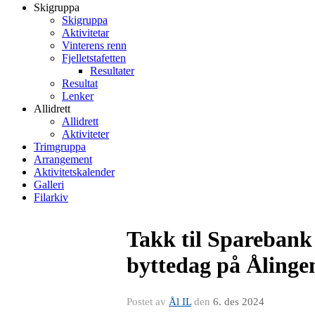
Skigruppa
Skigruppa
Aktivitetar
Vinterens renn
Fjelletstafetten
Resultater
Resultat
Lenker
Allidrett
Allidrett
Aktiviteter
Trimgruppa
Arrangement
Aktivitetskalender
Galleri
Filarkiv
Takk til Sparebank 
byttedag på Ålinge
Postet av
Ål IL
den
6. des 2024