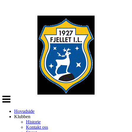
Veksle
navigasjon
Hovudside
Klubben
Historie
Kontakt oss