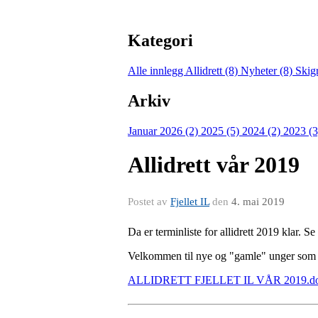
Kategori
Alle innlegg
Allidrett (8)
Nyheter (8)
Skig
Arkiv
Januar 2026 (2)
2025 (5)
2024 (2)
2023 (
Allidrett vår 2019
Postet av
Fjellet IL
den
4. mai 2019
Da er terminliste for allidrett 2019 klar. Se 
Velkommen til nye og "gamle" unger som øn
ALLIDRETT FJELLET IL VÅR 2019.d