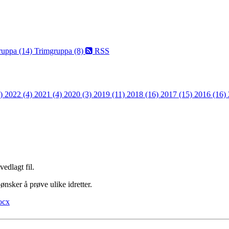
ruppa (14)
Trimgruppa (8)
RSS
3)
2022 (4)
2021 (4)
2020 (3)
2019 (11)
2018 (16)
2017 (15)
2016 (16)
vedlagt fil.
sker å prøve ulike idretter.
ocx