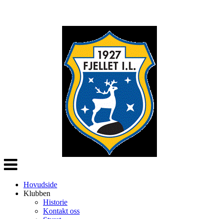
Veksle
navigasjon
Hovudside
Klubben
Historie
Kontakt oss