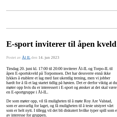
E-sport inviterer til åpen kveld
Postet av
Ål IL
den
14. jun 2023
Tirsdag 20. juni kl. 17:00 til 20:00 inviterer Ål-IL og Torpo-IL til
åpen E-sportskveld på Torpomoen. Det har dessverre ennå ikke
lykkes å etablere et lag med fast ukentlig trening, men vi jobber
hardt for å få et lag startet tidlig på høsten. Det er derfor viktig at du
møter opp hvis du er interessert i E-sport og ønsker at det skal være
en E-sportgruppe i Ål-IL.
De som møter opp, vil få muligheten til å møte Roy Are Valstad,
som er ansvarlig for laget, og få muligheten til å teste utstyret vårt
som er helt nytt. I tillegg vil det bli diskutert hvilke typer spill som e
av interesse for gruppen.