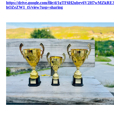
https://drive.google.com/file/d/1gTF6H2ubey6V2H7wMZkRE
hOZeZW1_tS/view?usp=sharing