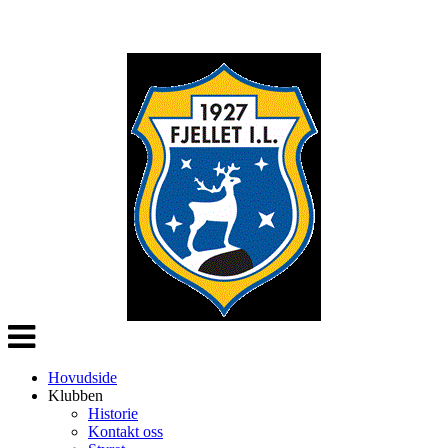
Veksle
navigasjon
Hovudside
Klubben
Historie
Kontakt oss