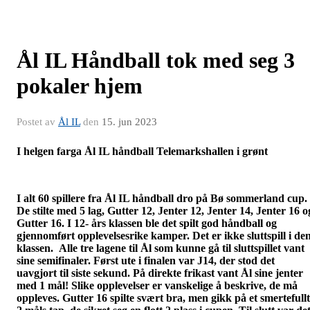
Ål IL Håndball tok med seg 3
pokaler hjem
Postet av
Ål IL
den
15. jun 2023
I helgen farga Ål IL håndball Telemarkshallen i grønt
I alt 60 spillere fra Ål IL håndball dro på Bø sommerland cup.
De stilte med 5 lag, Gutter 12, Jenter 12, Jenter 14, Jenter 16 o
Gutter 16. I 12- års klassen ble det spilt god håndball og
gjennomført opplevelsesrike kamper. Det er ikke sluttspill i de
klassen. Alle tre lagene til Ål som kunne gå til sluttspillet vant
sine semifinaler. Først ute i finalen var J14, der stod det
uavgjort til siste sekund. På direkte frikast vant Ål sine jenter
med 1 mål! Slike opplevelser er vanskelige å beskrive, de må
oppleves. Gutter 16 spilte svært bra, men gikk på et smertefullt