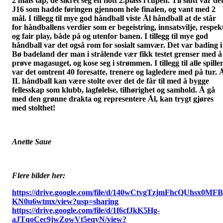
2 måls tap, de sikret seg en flott 2.plass i cupen. Til slutt var de
J16 som hadde føringen gjennom hele finalen, og vant med 2
mål. I tillegg til mye god håndball viste Ål håndball at de står
for håndballens verdier som er begeistring, innsatsvilje, respek
og fair play, både på og utenfor banen. I tillegg til mye god
håndball var det også rom for sosialt samvær. Det var bading i
Bø badeland der man i strålende vær fikk testet grenser med å
prøve magasuget, og kose seg i strømmen. I tillegg til alle spille
var det omtrent 40 foresatte, trenere og lagledere med på tur. 
IL håndball kan være stolte over det de får til med å bygge
fellesskap som klubb, lagfølelse, tilhørighet og samhold. Å gå
med den grønne drakta og representere Ål, kan trygt gjøres
med stolthet!
Anette Saue
Flere bilder her:
https://drive.google.com/file/d/140wCtvgTzjmFhcQUhsx0MFB
KN0u6wtmx/view?usp=sharing
https://drive.google.com/file/d/1f6cfJkK5Hg-
aJTqoCec9jwZowVt5eqyN/view?