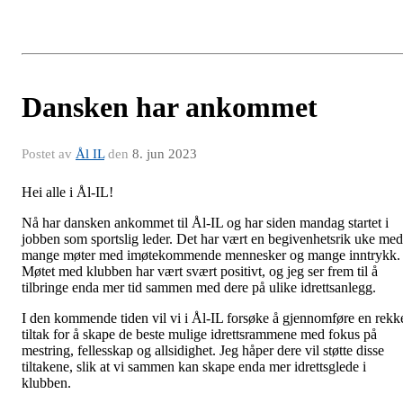
Dansken har ankommet
Postet av
Ål IL
den
8. jun 2023
Hei alle i Ål-IL!
Nå har dansken ankommet til Ål-IL og har siden mandag startet i
jobben som sportslig leder. Det har vært en begivenhetsrik uke med
mange møter med imøtekommende mennesker og mange inntrykk.
Møtet med klubben har vært svært positivt, og jeg ser frem til å
tilbringe enda mer tid sammen med dere på ulike idrettsanlegg.
I den kommende tiden vil vi i Ål-IL forsøke å gjennomføre en rekk
tiltak for å skape de beste mulige idrettsrammene med fokus på
mestring, fellesskap og allsidighet. Jeg håper dere vil støtte disse
tiltakene, slik at vi sammen kan skape enda mer idrettsglede i
klubben.