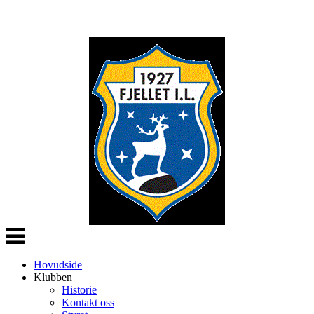
Veksle
navigasjon
Hovudside
Klubben
Historie
Kontakt oss