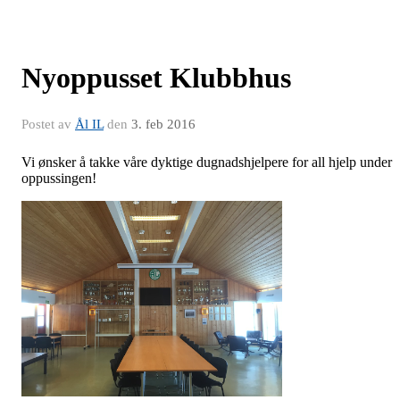
Nyoppusset Klubbhus
Postet av
Ål IL
den
3. feb 2016
Vi ønsker å takke våre dyktige dugnadshjelpere for all hjelp under
oppussingen!