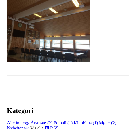
Kategori
Alle innlegg
Årsmøte (2)
Fotball (1)
Klubbhus (1)
Møter (2)
Nyheiter (4)
Vis alle
RSS