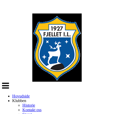
Veksle
navigasjon
Hovudside
Klubben
Historie
Kontakt oss