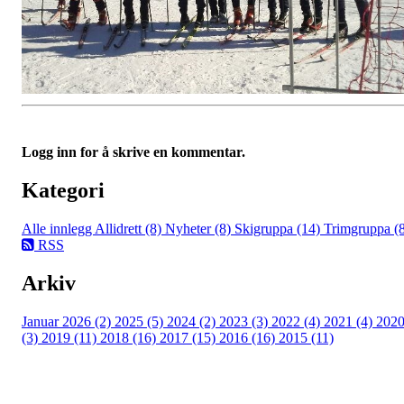
Logg inn for å skrive en kommentar.
Kategori
Alle innlegg
Allidrett (8)
Nyheter (8)
Skigruppa (14)
Trimgruppa (
RSS
Arkiv
Januar 2026 (2)
2025 (5)
2024 (2)
2023 (3)
2022 (4)
2021 (4)
202
(3)
2019 (11)
2018 (16)
2017 (15)
2016 (16)
2015 (11)