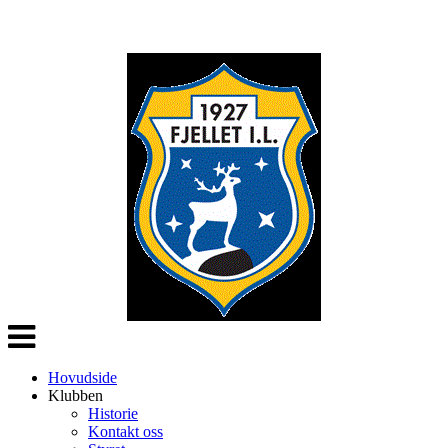
Veksle
navigasjon
Hovudside
Klubben
Historie
Kontakt oss