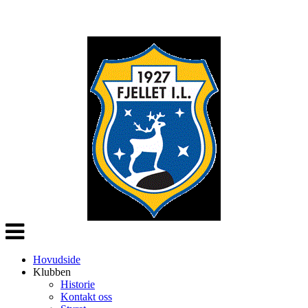
Veksle
navigasjon
Hovudside
Klubben
Historie
Kontakt oss