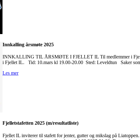
Innkalling årsmøte 2025
INNKALLING TIL ÅRSMØTE I FJELLET IL Til medlemmer i Fjellet I
i Fjellet IL. Tid: 10.mars kl 19.00-20.00 Sted: Leveldtun Saker so
Les mer
Fjelletstafetten 2025 (m/resultatliste)
Fjellet IL inviterer til stafett for jenter, gutter og mikslag på Liatopp