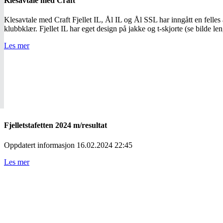
Klesavtale med Craft
Klesavtale med Craft Fjellet IL, Ål IL og Ål SSL har inngått en felles 
klubbklær. Fjellet IL har eget design på jakke og t-skjorte (se bilde l
Les mer
Fjelletstafetten 2024 m/resultat
Oppdatert informasjon 16.02.2024 22:45
Les mer